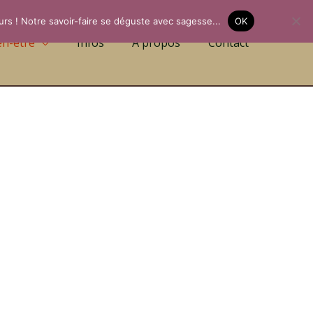
urs ! Notre savoir-faire se déguste avec sagesse...
OK
en-être
Infos
A propos
Contact