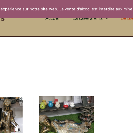
 expérience sur notre site web. La vente d'alcool est interdite aux mine
rs
Accueil
La cave à vins
Le bi