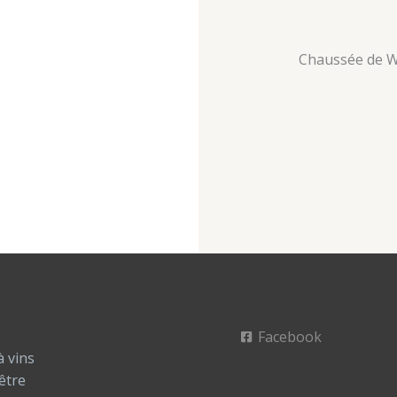
Chaussée de W
Facebook
à vins
être