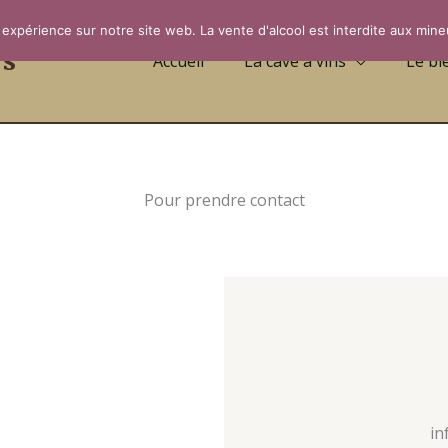
 expérience sur notre site web. La vente d'alcool est interdite aux mine
rs
Accueil
La cave à vins
Le bi
Pour prendre contact
in