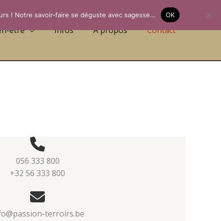
urs ! Notre savoir-faire se déguste avec sagesse...
OK
en-être
Infos
A propos
Contact
056 333 800
+32 56 333 800
fo@passion-terroirs.be