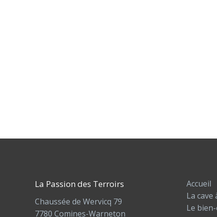
La Passion des Terroirs
Accueil
La cave 
Chaussée de Wervicq 79
Le bien-
7780 Comines-Warneton