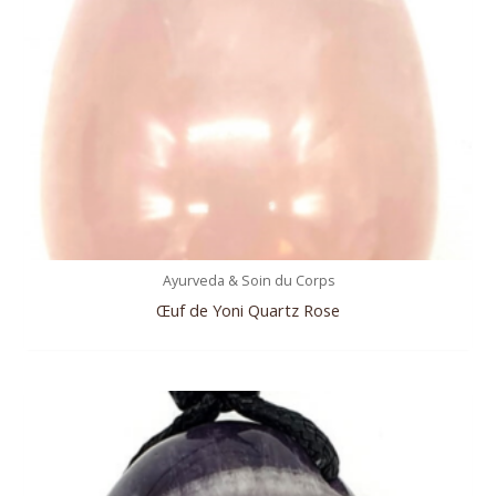
Ayurveda & Soin du Corps
Œuf de Yoni Quartz Rose