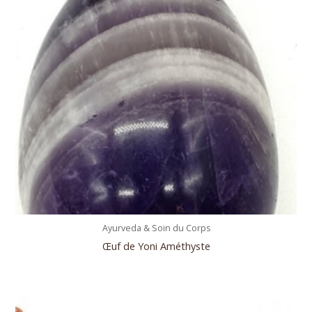
Ayurveda & Soin du Corps
Œuf de Yoni Améthyste