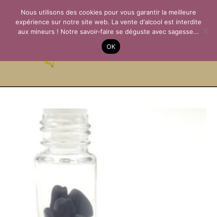
Aller
Nous utilisons des cookies pour vous garantir la meilleure
au
expérience sur notre site web. La vente d'alcool est interdite
contenu
aux mineurs ! Notre savoir-faire se déguste avec sagesse...
La Passion des
OK
Terroirs