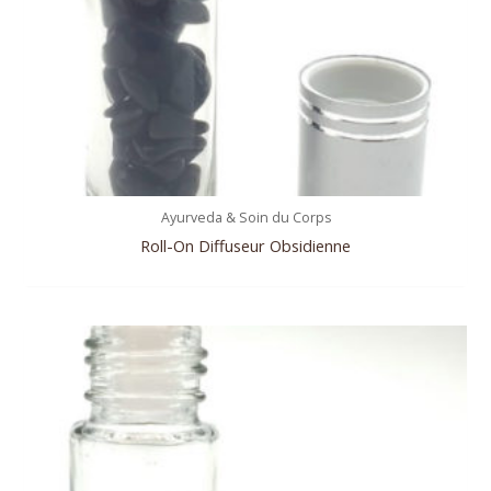
Ayurveda & Soin du Corps
Roll-On Diffuseur Obsidienne