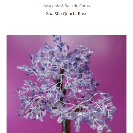
Ayurveda & Soin du Corps
Gua Sha Quartz Rose