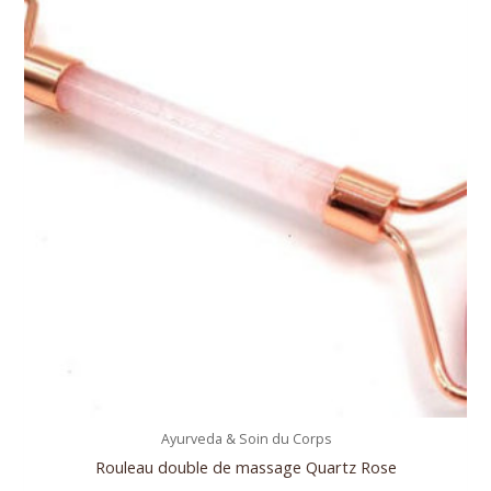
Ayurveda & Soin du Corps
Rouleau double de massage Quartz Rose