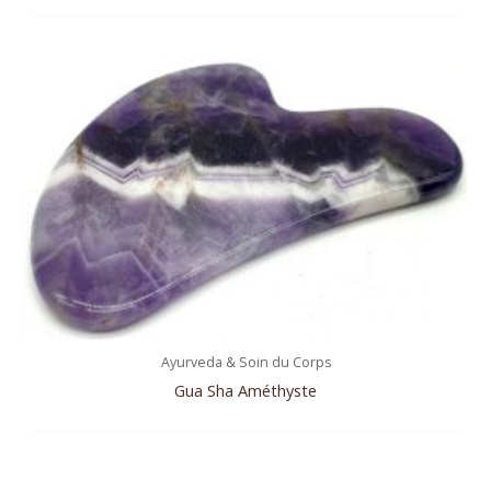
Ayurveda & Soin du Corps
Gua Sha Améthyste