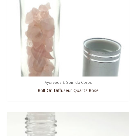
Ayurveda & Soin du Corps
Roll-On Diffuseur Quartz Rose