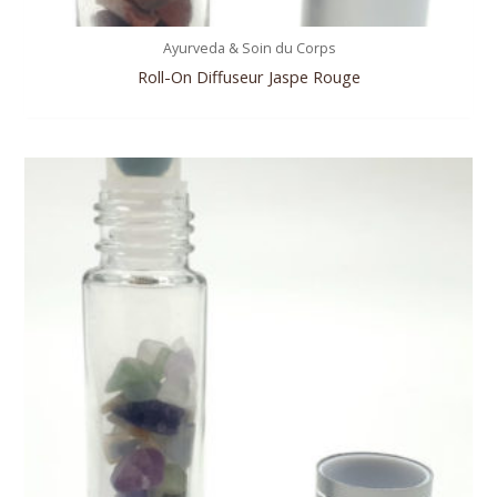
Ayurveda & Soin du Corps
Roll-On Diffuseur Jaspe Rouge