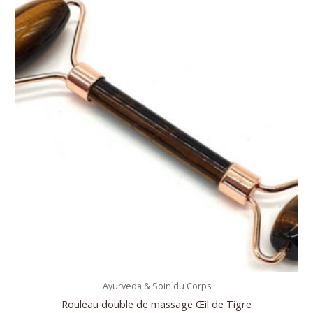
Ayurveda & Soin du Corps
Rouleau double de massage Œil de Tigre