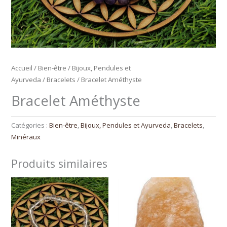
Accueil
/
Bien-être
/
Bijoux, Pendules et
Ayurveda
/
Bracelets
/ Bracelet Améthyste
Bracelet Améthyste
Catégories :
Bien-être
,
Bijoux, Pendules et Ayurveda
,
Bracelets
,
Minéraux
Produits similaires