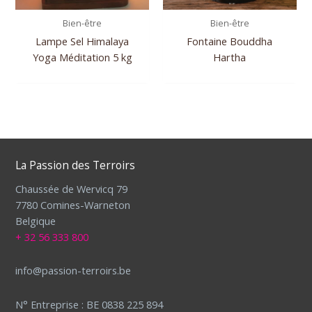
Bien-être
Bien-être
Lampe Sel Himalaya
Fontaine Bouddha
Yoga Méditation 5 kg
Hartha
La Passion des Terroirs
Chaussée de Wervicq 79
7780 Comines-Warneton
Belgique
+ 32 56 333 800
info@passion-terroirs.be
N° Entreprise : BE 0838 225 894