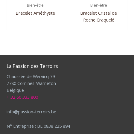
Bien-être
Bien-être
Bracelet Améthyste
Bracelet Cristal de
Roche Craquelé
La Passion des Terroirs
Chaussée de Wervicq 79
7780 Comines-Warneton
Belgique
+ 32 56 333 800
info@passion-terroirs.be
N° Entreprise : BE 0838 225 894