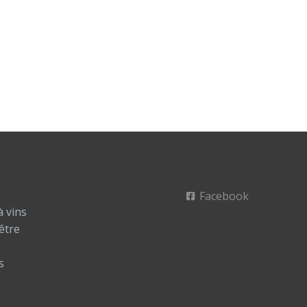
Facebook
à vins
être
s