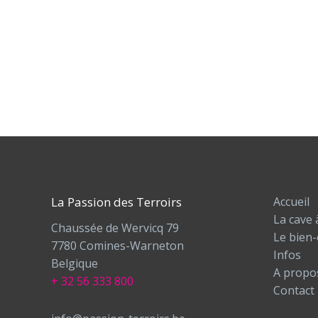
La Passion des Terroirs
Accueil
La cave 
Chaussée de Wervicq 79
Le bien-
7780 Comines-Warneton
Infos
Belgique
A propo
+ 32 56 333 800
Contact