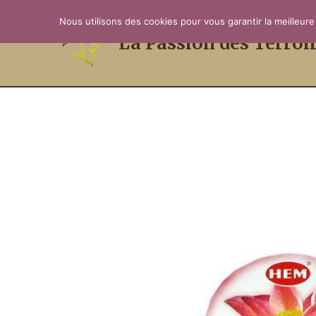
Aller
Nous utilisons des cookies pour vous garantir la meilleure
au
La Passion des Terroi
contenu