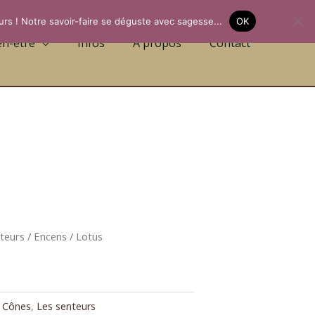
urs ! Notre savoir-faire se déguste avec sagesse...
OK
en-être
Infos
A propos
Contact
teurs
/
Encens
/ Lotus
 Cônes
,
Les senteurs