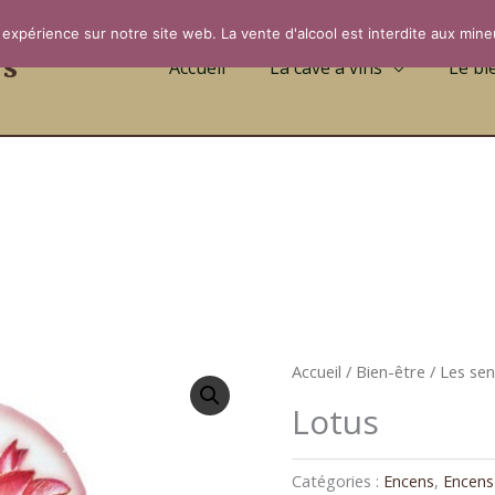
 expérience sur notre site web. La vente d'alcool est interdite aux mine
rs
Accueil
La cave à vins
Le bi
Accueil
/
Bien-être
/
Les sen
Lotus
Catégories :
Encens
,
Encens