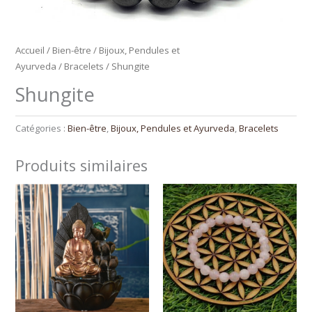
Accueil
/
Bien-être
/
Bijoux, Pendules et
Ayurveda
/
Bracelets
/ Shungite
Shungite
Catégories :
Bien-être
,
Bijoux, Pendules et Ayurveda
,
Bracelets
Produits similaires