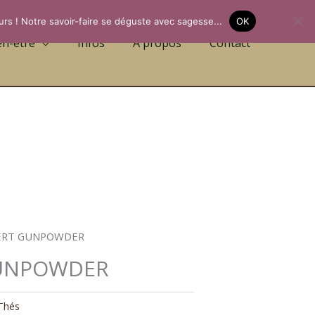
urs ! Notre savoir-faire se déguste avec sagesse...
OK
en-être
Infos
A propos
Contact
VERT GUNPOWDER
GUNPOWDER
Thés