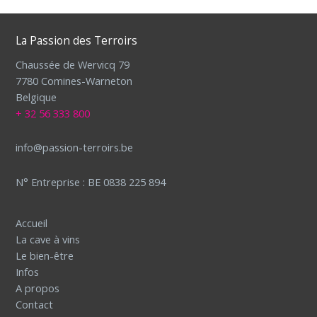
de
sel
La Passion des Terroirs
de
l’Himalaya
Chaussée de Wervicq 79
?
7780 Comines-Warneton
Belgique
+ 32 56 333 800
info@passion-terroirs.be
N° Entreprise : BE 0838 225 894
Accueil
La cave à vins
Le bien-être
Infos
A propos
Contact