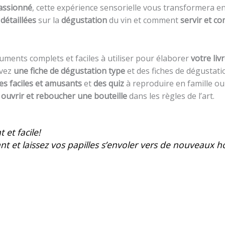
passionné
, cette expérience sensorielle vous transformera en 
 détaillées
sur la
dégustation
du vin et comment
servir et c
ments complets et faciles à utiliser pour élaborer
votre liv
avez
une fiche de dégustation type
et des fiches de dégustati
es faciles
et amusants
et
des quiz
à reproduire en famille ou
t
ouvrir et reboucher une bouteille
dans les règles de l’art.
 et facile!
t et laissez vos papilles s’envoler vers de nouveaux h