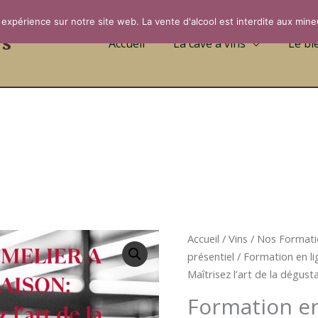
 expérience sur notre site web. La vente d'alcool est interdite aux mine
rs
Accueil
La cave à vins
Le bi
Accueil
/
Vins
/
Nos Formatio
présentiel
/ Formation en 
Maîtrisez l’art de la dégust
Formation en