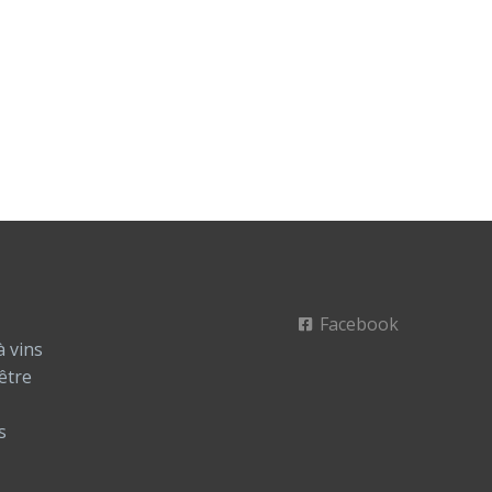
Facebook
à vins
être
s