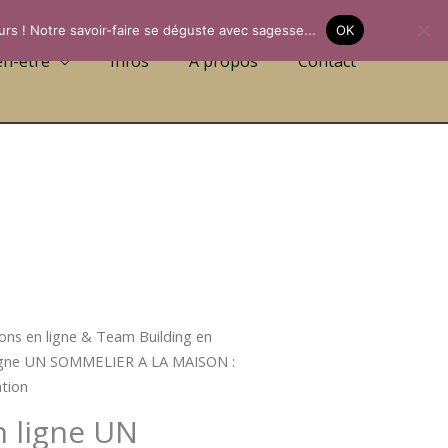
urs ! Notre savoir-faire se déguste avec sagesse...
OK
en-être
Infos
A propos
Contact
ns en ligne & Team Building en
ligne UN SOMMELIER A LA MAISON :
ation
 ligne UN