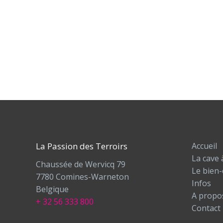
La Passion des Terroirs
Accueil
La cave 
Chaussée de Wervicq 79
Le bien-
7780 Comines-Warneton
Infos
Belgique
A propo
+ 32 56 333 800
Contact